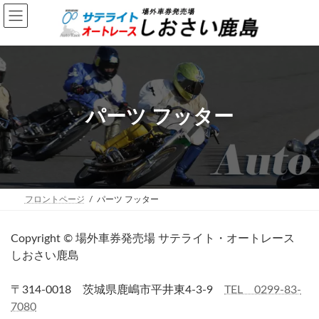
コ
ナ
ン
ビ
テ
ゲ
ン
ー
ツ
シ
へ
ョ
ス
ン
キ
に
ッ
移
パーツ フッター
プ
動
フロントページ
パーツ フッター
Copyright © 場外車券発売場 サテライト・オートレース
しおさい鹿島
〒314-0018 茨城県鹿嶋市平井東4-3-9
TEL 0299-83-
7080